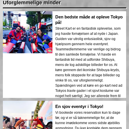
Uforglemmelige minder
Den bedste måde at opleve Tokyo
på!
Street Kart er en fantastisk oplevelse, som
jeg havde fornøjelsen af at nyde i Japan.
Guiden var utrolig entusiastisk, sjov og
hjælpsom gennem hele eventyret.
Teammedlemmerne var venlige og bidrog
til den samlede fornøjelse. Vi havde en
fantastisk tid med at udforske Shibuya,
mens de tog adskillige billeder for os. At
køre gennem det ikoniske Shibuya-kryds,
mens folk stoppede for at tage billeder og
vinke til os, var uforglemmeligt.
Spændingen ved at køre en go-kart ned ad
Tokyos travle gader i et sjovt kostume var
noget helt særligt. Jeg ser allerede frem til
at vende tilbage og genopleve denne
En sjov eventyr i Tokyo!
utrolige oplevelse! Bookingprocessen var
enkel via Instagram eller Facebook, og
Vi bookede vores reservation kun to dage
personalet sørgede for, at alt forløb glat.
før, og vi er så taknemmelige for, at de
Hvis du besøger fra udlandet, så glem ikke
kunne imødekomme vores sidste øjebliks
dit internationale kørekort og pas – sørg for
anmodning. Du kan kontakte dem gennem