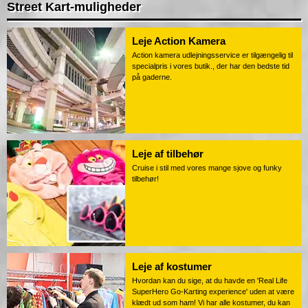
Street Kart-muligheder
Leje Action Kamera
Action kamera udlejningsservice er tilgængelig til
specialpris i vores butik., der har den bedste tid
på gaderne.
Leje af tilbehør
Cruise i stil med vores mange sjove og funky
tilbehør!
Leje af kostumer
Hvordan kan du sige, at du havde en 'Real Life
SuperHero Go-Karting experience' uden at være
klædt ud som ham! Vi har alle kostumer, du kan