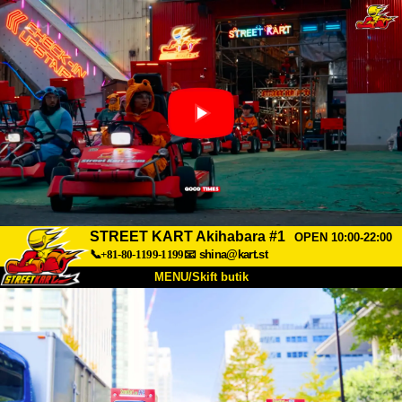
STREET KART Akihabara #1
OPEN 10:00-22:00
📞+81-80-1199-1199
📧
shina@kart.st
MENU/Skift butik
TOP
Om
Specifikationer
Pris
Adgang
Stemme
FAQ