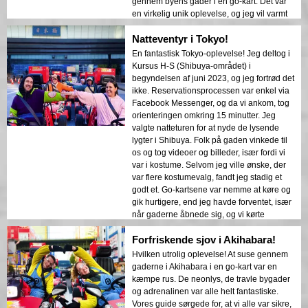
gennem byens gader i en go-kart. Det var
en virkelig unik oplevelse, og jeg vil varmt
anbefale det til alle, der besøger Tokyo.
Natteventyr i Tokyo!
Personalet hos Street Kart Shibuya gjorde
alt nemt at sætte op og sørgede for, at vi
En fantastisk Tokyo-oplevelse! Jeg deltog i
havde en fantastisk tid hele vejen igennem.
Kursus H-S (Shibuya-området) i
Jeg vil helt sikkert komme tilbage næste
begyndelsen af juni 2023, og jeg fortrød det
gang, jeg er i Tokyo!
ikke. Reservationsprocessen var enkel via
Facebook Messenger, og da vi ankom, tog
orienteringen omkring 15 minutter. Jeg
valgte natteturen for at nyde de lysende
lygter i Shibuya. Folk på gaden vinkede til
os og tog videoer og billeder, især fordi vi
var i kostume. Selvom jeg ville ønske, der
var flere kostumevalg, fandt jeg stadig et
godt et. Go-kartsene var nemme at køre og
gik hurtigere, end jeg havde forventet, især
når gaderne åbnede sig, og vi kørte
næsten 50-60 KPH. Du må tage dine egne
Forfriskende sjov i Akihabara!
billeder og videoer ved røde lys, og guiden
tog også en masse fantastiske fotos. Det
Hvilken utrolig oplevelse! At suse gennem
var en uforglemmelig oplevelse, og jeg vil
gaderne i Akihabara i en go-kart var en
helt sikkert anbefale det til alle, der besøger
kæmpe rus. De neonlys, de travle bygader
Tokyo!
og adrenalinen var alle helt fantastiske.
Vores guide sørgede for, at vi alle var sikre,