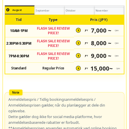
August
September
Oktober
November
Tid
Type
Pris (JPY)
FLASH SALE REVIEW
7,000 ~
10AM-1PM
JPY
/pax
¥
PRICE!
FLASH SALE REVIEW
8,000 ~
2:30PM-5:30PM
JPY
/pax
¥
PRICE!
FLASH SALE REVIEW
9,000 ~
7PM-8:30PM
JPY
/pax
¥
PRICE!
15,000~
Standard
Regular Price
JPY
/pax
¥
Anmeldelsespris / Tidlig bookingsanmeldelsespris /
Anmeldelsesprisen gælder, når du planlægger at dele din
oplevelse.
Dette gælder dog ikke for social media-platforme, hvor
anmeldelsesbaserede rabatter er forbudt.
**Anmeldelsesprisen anvendes automatisk ved online booking.