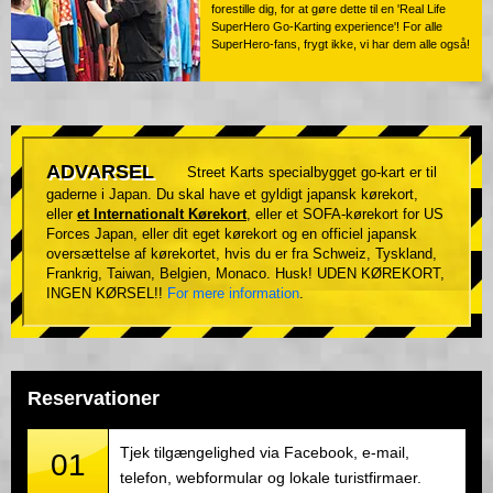
forestille dig, for at gøre dette til en 'Real Life
SuperHero Go-Karting experience'! For alle
SuperHero-fans, frygt ikke, vi har dem alle også!
ADVARSEL
Street Karts specialbygget go-kart er til
gaderne i Japan. Du skal have et gyldigt japansk kørekort,
eller
et Internationalt Kørekort
, eller et SOFA-kørekort for US
Forces Japan, eller dit eget kørekort og en officiel japansk
oversættelse af kørekortet, hvis du er fra Schweiz, Tyskland,
Frankrig, Taiwan, Belgien, Monaco. Husk! UDEN KØREKORT,
INGEN KØRSEL!!
For mere information
.
Reservationer
Tjek tilgængelighed via Facebook, e-mail,
01
telefon, webformular og lokale turistfirmaer.