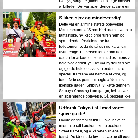
rødt lys, sørgede guiden for at tage masser
af billeder. Det var spændende at være en
del af mylderet i Tokyo, og reaktionerne fra
Sikker, sjov og mindeværdig!
fodgængerne gjorde det endnu sjovere.
Kom forberedt med dine bedste positurer –
Dette var en af mine største oplevelser!
guiden tager et billede ved hvert rødt lys!
Medlemmerne af Street Kart-teamet var alle
En sjov og uforglemmelig oplevelse, som
fantastiske, hvilket gjorde turen nem og
jeg varmt vil anbefale!
spændende. Reaktionerne fra
fodgængerne, da de så os i go-karts, var
uvurderlige. En person løb endda ud i
gaden for at tage en selfie med os, mens vi
holdt ved et rødt lys! Det var hysterisk sjovt
og gjorde hele oplevelsen endnu mere
speciel. Kartsene var nemme at køre, og
turen førte os gennem nogle af de mest
ikoniske gader i Shibuya. Vi kørte gennem
Shibuya Crossing flere gange, hvilket var
en spændende oplevelse. Gå bestemt ikke
glip af chancen for at køre en go-kart
Udforsk Tokyo i stil med vores
gennem et af Tokyos mest berømte
nabolag!
sjove guide!
Havde en fantastisk tid! Du skal have et
internationalt kørekort, før du booker din
Street Kart-tur, og vilkårene var lette at
forstå. Du får endda lov til at vælge dit eget