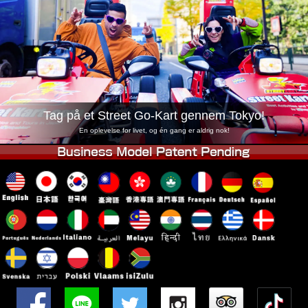
Virksomhed
Booking
Skift butik
Tokyo Shinagawa
Tokyo Akihabara#1
Tokyo Akihabara#2
Tokyo Shibuya
Tokyo Shibuya Annex
Tokyo Bay
Tag på et Street Go-Kart gennem Tokyo!
Tokyo Asakusa
Osaka
En oplevelse for livet, og én gang er aldrig nok!
Okinawa