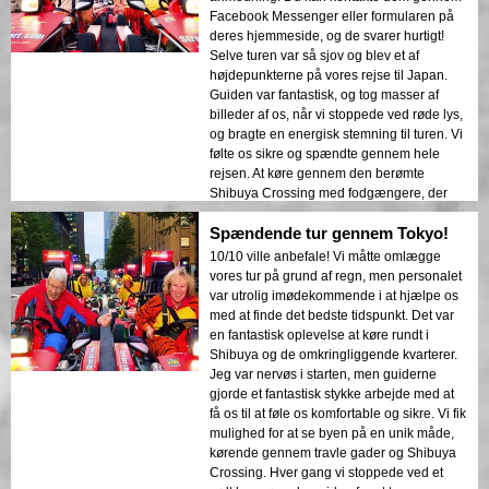
at forberede dig i god tid!
Facebook Messenger eller formularen på
deres hjemmeside, og de svarer hurtigt!
Selve turen var så sjov og blev et af
højdepunkterne på vores rejse til Japan.
Guiden var fantastisk, og tog masser af
billeder af os, når vi stoppede ved røde lys,
og bragte en energisk stemning til turen. Vi
følte os sikre og spændte gennem hele
rejsen. At køre gennem den berømte
Shibuya Crossing med fodgængere, der
vinkede og tog billeder, gjorde oplevelsen
Spændende tur gennem Tokyo!
endnu mere speciel. Hvis du er i Japan,
kan jeg bestemt anbefale at prøve street
10/10 ville anbefale! Vi måtte omlægge
karting – det er en oplevelse, du aldrig vil
vores tur på grund af regn, men personalet
glemme!
var utrolig imødekommende i at hjælpe os
med at finde det bedste tidspunkt. Det var
en fantastisk oplevelse at køre rundt i
Shibuya og de omkringliggende kvarterer.
Jeg var nervøs i starten, men guiderne
gjorde et fantastisk stykke arbejde med at
få os til at føle os komfortable og sikre. Vi fik
mulighed for at se byen på en unik måde,
kørende gennem travle gader og Shibuya
Crossing. Hver gang vi stoppede ved et