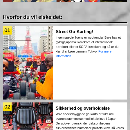
Hvorfor du vil elske det:
01
Street Go-Karting!
Ingen speciel licens er nødvendig! Bare hav et
gyldigt japansk kørekort, et internationalt
kørekort eller et SOFA-kørekort, og så er du
klar til at køre gennem Tokyo!
For mere
information
02
Sikkerhed og overholdelse
Vore specialbyggede go-karts er fuldt ud i
overensstemmelse med lokale love i Japan.
Derudover overskrider virksomhedens
sikkerhedsbestemmelser politiets krav, så vores