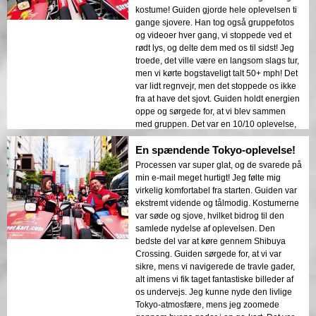
kostume! Guiden gjorde hele oplevelsen ti
gange sjovere. Han tog også gruppefotos
og videoer hver gang, vi stoppede ved et
rødt lys, og delte dem med os til sidst! Jeg
troede, det ville være en langsom slags tur,
men vi kørte bogstaveligt talt 50+ mph! Det
var lidt regnvejr, men det stoppede os ikke
fra at have det sjovt. Guiden holdt energien
oppe og sørgede for, at vi blev sammen
med gruppen. Det var en 10/10 oplevelse,
og jeg ville helt sikkert gøre det igen!
En spændende Tokyo-oplevelse!
Processen var super glat, og de svarede på
min e-mail meget hurtigt! Jeg følte mig
virkelig komfortabel fra starten. Guiden var
ekstremt vidende og tålmodig. Kostumerne
var søde og sjove, hvilket bidrog til den
samlede nydelse af oplevelsen. Den
bedste del var at køre gennem Shibuya
Crossing. Guiden sørgede for, at vi var
sikre, mens vi navigerede de travle gader,
alt imens vi fik taget fantastiske billeder af
os undervejs. Jeg kunne nyde den livlige
Tokyo-atmosfære, mens jeg zoomede