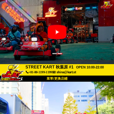
STREET KART 秋葉原 #1
OPEN 10:00-22:00
📞+81-80-1199-1199
📧
shina@kart.st
菜單/更換店鋪
首頁
關於
規格
價格
交通方式
顧客聲音
常見問題