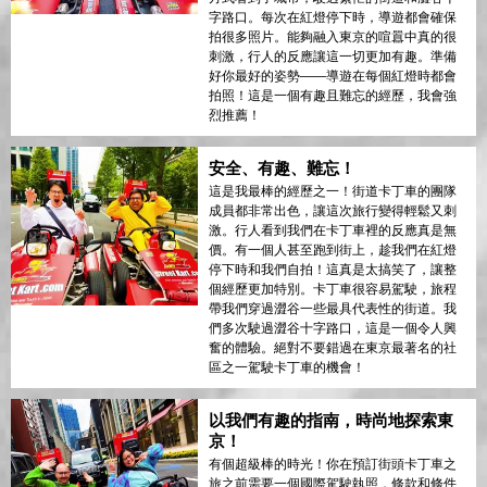
字路口。每次在紅燈停下時，導遊都會確保
拍很多照片。能夠融入東京的喧囂中真的很
刺激，行人的反應讓這一切更加有趣。準備
好你最好的姿勢——導遊在每個紅燈時都會
拍照！這是一個有趣且難忘的經歷，我會強
烈推薦！
安全、有趣、難忘！
這是我最棒的經歷之一！街道卡丁車的團隊
成員都非常出色，讓這次旅行變得輕鬆又刺
激。行人看到我們在卡丁車裡的反應真是無
價。有一個人甚至跑到街上，趁我們在紅燈
停下時和我們自拍！這真是太搞笑了，讓整
個經歷更加特別。卡丁車很容易駕駛，旅程
帶我們穿過澀谷一些最具代表性的街道。我
們多次駛過澀谷十字路口，這是一個令人興
奮的體驗。絕對不要錯過在東京最著名的社
區之一駕駛卡丁車的機會！
以我們有趣的指南，時尚地探索東
京！
有個超級棒的時光！你在預訂街頭卡丁車之
旅之前需要一個國際駕駛執照，條款和條件