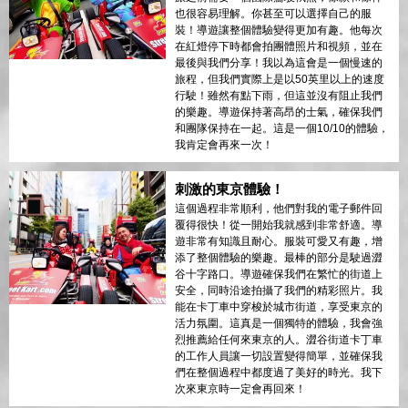
也很容易理解。你甚至可以選擇自己的服
裝！導遊讓整個體驗變得更加有趣。他每次
在紅燈停下時都會拍團體照片和視頻，並在
最後與我們分享！我以為這會是一個慢速的
旅程，但我們實際上是以50英里以上的速度
行駛！雖然有點下雨，但這並沒有阻止我們
的樂趣。導遊保持著高昂的士氣，確保我們
和團隊保持在一起。這是一個10/10的體驗，
我肯定會再來一次！
刺激的東京體驗！
這個過程非常順利，他們對我的電子郵件回
覆得很快！從一開始我就感到非常舒適。導
遊非常有知識且耐心。服裝可愛又有趣，增
添了整個體驗的樂趣。最棒的部分是駛過澀
谷十字路口。導遊確保我們在繁忙的街道上
安全，同時沿途拍攝了我們的精彩照片。我
能在卡丁車中穿梭於城市街道，享受東京的
活力氛圍。這真是一個獨特的體驗，我會強
烈推薦給任何來東京的人。澀谷街道卡丁車
的工作人員讓一切設置變得簡單，並確保我
們在整個過程中都度過了美好的時光。我下
次來東京時一定會再回來！