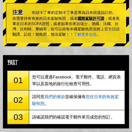
注意
街頭卡丁車的定制卡丁車是專為日本街道設計的。
你需要持有有效的日本駕駛執照，或者
國際駕駛許可證
，或者美
軍在日本的SOFA證照，或者如果你來自瑞士、德國、法國、台
灣、比利時、摩納哥，你可以持有本國駕駛執照並附上官方日語
翻譯。記住！無執照，無法駕駛！！
了解更多信息
。
預訂
您可以通過Facebook、電子郵件、電話、網頁表
01
單以及當地的旅行社檢查可用性。
請同意
我們的條款
並確保擁有
您在日本的有效駕
02
駛執照
。
03
請確認我們的確認電子郵件來完成您的預訂。