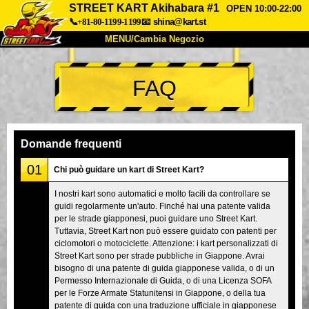
STREET KART Akihabara #1
OPEN 10:00-22:00
📞+81-80-1199-1199
📧
shina@kart.st
MENU/Cambia Negozio
INIZIO
FAQ
Chi Siamo
Specifiche
Prezzo
Accesso
Recensioni
FAQ
Azienda
Prenotazioni
Domande frequenti
Cambia Negozio
01
Chi può guidare un kart di Street Kart?
Tokyo Shinagawa
Tokyo Akihabara#1
I nostri kart sono automatici e molto facili da controllare se
guidi regolarmente un'auto. Finché hai una patente valida
Tokyo Akihabara#2
Tokyo Shibuya
per le strade giapponesi, puoi guidare uno Street Kart.
Tokyo Shibuya Annex
Tokyo Bay
Tuttavia, Street Kart non può essere guidato con patenti per
ciclomotori o motociclette. Attenzione: i kart personalizzati di
Tokyo Asakusa
Osaka
Street Kart sono per strade pubbliche in Giappone. Avrai
bisogno di una patente di guida giapponese valida, o di un
Okinawa
Permesso Internazionale di Guida, o di una Licenza SOFA
per le Forze Armate Statunitensi in Giappone, o della tua
patente di guida con una traduzione ufficiale in giapponese