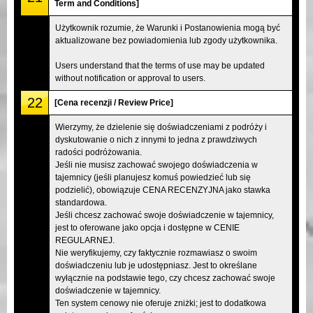
Term and Conditions]
Użytkownik rozumie, że Warunki i Postanowienia mogą być
aktualizowane bez powiadomienia lub zgody użytkownika.
Users understand that the terms of use may be updated
without notification or approval to users.
22
[Cena recenzji / Review Price]
Wierzymy, że dzielenie się doświadczeniami z podróży i
dyskutowanie o nich z innymi to jedna z prawdziwych
radości podróżowania.
Jeśli nie musisz zachować swojego doświadczenia w
tajemnicy (jeśli planujesz komuś powiedzieć lub się
podzielić), obowiązuje CENA RECENZYJNA jako stawka
standardowa.
Jeśli chcesz zachować swoje doświadczenie w tajemnicy,
jest to oferowane jako opcja i dostępne w CENIE
REGULARNEJ.
Nie weryfikujemy, czy faktycznie rozmawiasz o swoim
doświadczeniu lub je udostępniasz. Jest to określane
wyłącznie na podstawie tego, czy chcesz zachować swoje
doświadczenie w tajemnicy.
Ten system cenowy nie oferuje zniżki; jest to dodatkowa