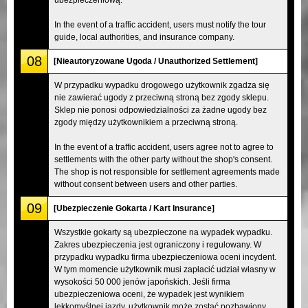
In the event of a traffic accident, users must notify the tour
guide, local authorities, and insurance company.
08
[Nieautoryzowane Ugoda / Unauthorized Settlement]
W przypadku wypadku drogowego użytkownik zgadza się
nie zawierać ugody z przeciwną stroną bez zgody sklepu.
Sklep nie ponosi odpowiedzialności za żadne ugody bez
zgody między użytkownikiem a przeciwną stroną.
In the event of a traffic accident, users agree not to agree to
settlements with the other party without the shop's consent.
The shop is not responsible for settlement agreements made
without consent between users and other parties.
09
[Ubezpieczenie Gokarta / Kart Insurance]
Wszystkie gokarty są ubezpieczone na wypadek wypadku.
Zakres ubezpieczenia jest ograniczony i regulowany. W
przypadku wypadku firma ubezpieczeniowa oceni incydent.
W tym momencie użytkownik musi zapłacić udział własny w
wysokości 50 000 jenów japońskich. Jeśli firma
ubezpieczeniowa oceni, że wypadek jest wynikiem
lekkomyślnej jazdy, użytkownik może zostać pozbawiony