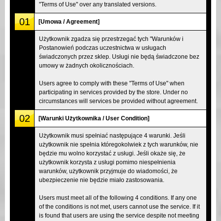
"Terms of Use" over any translated versions.
01
[Umowa / Agreement]
Użytkownik zgadza się przestrzegać tych "Warunków i
Postanowień podczas uczestnictwa w usługach
świadczonych przez sklep. Usługi nie będą świadczone bez
umowy w żadnych okolicznościach.
Users agree to comply with these "Terms of Use" when
participating in services provided by the store. Under no
circumstances will services be provided without agreement.
02
[Warunki Użytkownika / User Condition]
Użytkownik musi spełniać następujące 4 warunki. Jeśli
użytkownik nie spełnia któregokolwiek z tych warunków, nie
będzie mu wolno korzystać z usługi. Jeśli okaże się, że
użytkownik korzysta z usługi pomimo niespełnienia
warunków, użytkownik przyjmuje do wiadomości, że
ubezpieczenie nie będzie miało zastosowania.
Users must meet all of the following 4 conditions. If any one
of the conditions is not met, users cannot use the service. If it
is found that users are using the service despite not meeting