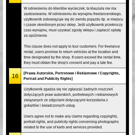
W odniesieniu do klientów wycieczek, ta klauzula nie ma
zastosowania. W odniesieniu do wynajmu freelancerskiego,
użytkownik zobowiązuje się do zwrotu pojazdu itp. w miejscu
i czasie określonym przez sklep. Jeśli użytkownik przekroczy
czas wynajmu, musi uzyskać zgodę sklepu i zapłacić opłatę
za opóźnienie.
This clause does not apply to tour customers. For freelance
rental, users promise to return vehicles at the location and
time designated by the shop. If users exceed the rental time,
they must obtain the shop's consent and pay a late fee.
[Prawa Autorskie, Portretowe i Reklamowe / Copyrights,
16
Portrait and Publicity Rights]
Użytkownik zgadza się nie zgłaszać żadnych roszczeń
dotyczących praw autorskich, portretowych i reklamowych
związanych ze zdjęciami dotyczącymi korzystania z
gokartów i świadczonych usług.
Users agree not to make any claims regarding copyrights,
portrait rights, and publicity rights concerning photographs
related to the use of karts and services provided.