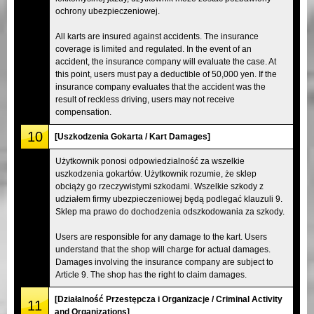
ochrony ubezpieczeniowej.
All karts are insured against accidents. The insurance
coverage is limited and regulated. In the event of an
accident, the insurance company will evaluate the case. At
this point, users must pay a deductible of 50,000 yen. If the
insurance company evaluates that the accident was the
result of reckless driving, users may not receive
compensation.
10
[Uszkodzenia Gokarta / Kart Damages]
Użytkownik ponosi odpowiedzialność za wszelkie
uszkodzenia gokartów. Użytkownik rozumie, że sklep
obciąży go rzeczywistymi szkodami. Wszelkie szkody z
udziałem firmy ubezpieczeniowej będą podlegać klauzuli 9.
Sklep ma prawo do dochodzenia odszkodowania za szkody.
Users are responsible for any damage to the kart. Users
understand that the shop will charge for actual damages.
Damages involving the insurance company are subject to
Article 9. The shop has the right to claim damages.
[Działalność Przestępcza i Organizacje / Criminal Activity
11
and Organizations]