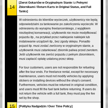
[Zwrot Gokartów w Oryginalnym Stanie i z Pełnymi
14
Zbiornikami / Return Karts in Original Status, and Full
Tanks]
W odniesieniu do klientów wycieczek, użytkownicy nie będą
odpowiedzialni za tankowanie po zakończeniu wycieczki. W
odniesieniu do wynajmu freelancerskiego, z wyjątkiem
niezbędnej konserwacji, użytkownik nie może modyfikować
pojazdu itp., na przykład przez naklejanie naklejek lub
instalowanie urządzeń itp., bez zgody sklepu. Ponadto
pojazd itp. musi zostać zwrócony w oryginalnym stanie, a
użytkownik musi zatankować zbiornik paliwa przed zwrotem.
Jeśli użytkownik nie zwróci pojazdu z pełnym zbiornikiem,
musi zapłacić opłatę ustaloną przez sklep.
For tour customers, users are not responsible for refueling
after the tour ends. For freelance rental, except for necessary
maintenance, users must not modify vehicles by applying
stickers or installing devices without the shop's consent.
Furthermore, vehicles must be returned in original condition,
and users must fill the fuel tank before returning. If users do
not return the vehicle with a full tank, they must pay the fee
set by the shop.
15
[Polityka Nadgodzin / Over Time Policy]