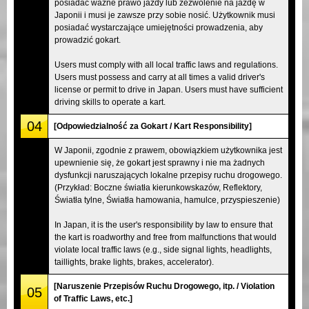
posiadać ważne prawo jazdy lub zezwolenie na jazdę w
Japonii i musi je zawsze przy sobie nosić. Użytkownik musi
posiadać wystarczające umiejętności prowadzenia, aby
prowadzić gokart.
Users must comply with all local traffic laws and regulations.
Users must possess and carry at all times a valid driver's
license or permit to drive in Japan. Users must have sufficient
driving skills to operate a kart.
04
[Odpowiedzialność za Gokart / Kart Responsibility]
W Japonii, zgodnie z prawem, obowiązkiem użytkownika jest
upewnienie się, że gokart jest sprawny i nie ma żadnych
dysfunkcji naruszających lokalne przepisy ruchu drogowego.
(Przykład: Boczne światła kierunkowskazów, Reflektory,
Światła tylne, Światła hamowania, hamulce, przyspieszenie)
In Japan, it is the user's responsibility by law to ensure that
the kart is roadworthy and free from malfunctions that would
violate local traffic laws (e.g., side signal lights, headlights,
taillights, brake lights, brakes, accelerator).
[Naruszenie Przepisów Ruchu Drogowego, itp. / Violation
05
of Traffic Laws, etc.]