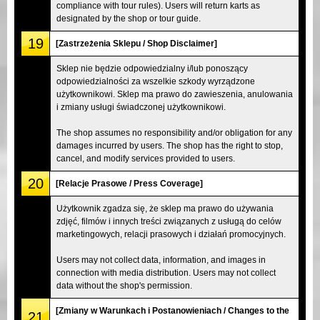
compliance with tour rules). Users will return karts as
designated by the shop or tour guide.
19
[Zastrzeżenia Sklepu / Shop Disclaimer]
Sklep nie będzie odpowiedzialny i/lub ponoszący
odpowiedzialności za wszelkie szkody wyrządzone
użytkownikowi. Sklep ma prawo do zawieszenia, anulowania
i zmiany usługi świadczonej użytkownikowi.
The shop assumes no responsibility and/or obligation for any
damages incurred by users. The shop has the right to stop,
cancel, and modify services provided to users.
20
[Relacje Prasowe / Press Coverage]
Użytkownik zgadza się, że sklep ma prawo do używania
zdjęć, filmów i innych treści związanych z usługą do celów
marketingowych, relacji prasowych i działań promocyjnych.
Users may not collect data, information, and images in
connection with media distribution. Users may not collect
data without the shop's permission.
[Zmiany w Warunkach i Postanowieniach / Changes to the
21