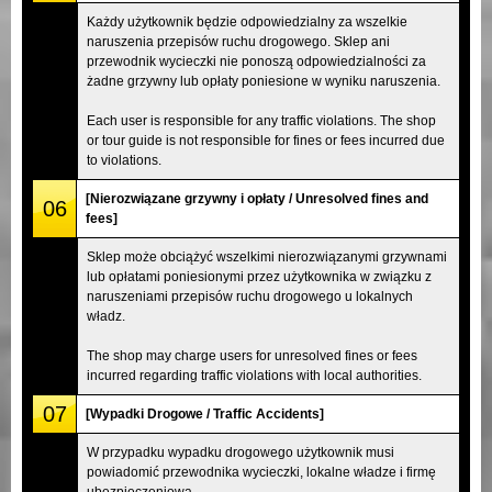
Każdy użytkownik będzie odpowiedzialny za wszelkie
naruszenia przepisów ruchu drogowego. Sklep ani
przewodnik wycieczki nie ponoszą odpowiedzialności za
żadne grzywny lub opłaty poniesione w wyniku naruszenia.
Each user is responsible for any traffic violations. The shop
or tour guide is not responsible for fines or fees incurred due
to violations.
[Nierozwiązane grzywny i opłaty / Unresolved fines and
06
fees]
Sklep może obciążyć wszelkimi nierozwiązanymi grzywnami
lub opłatami poniesionymi przez użytkownika w związku z
naruszeniami przepisów ruchu drogowego u lokalnych
władz.
The shop may charge users for unresolved fines or fees
incurred regarding traffic violations with local authorities.
07
[Wypadki Drogowe / Traffic Accidents]
W przypadku wypadku drogowego użytkownik musi
powiadomić przewodnika wycieczki, lokalne władze i firmę
ubezpieczeniową.