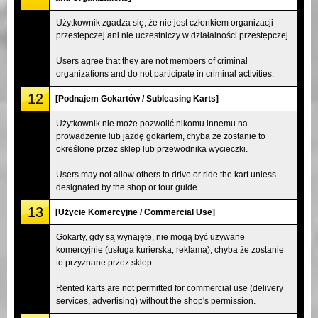
Użytkownik zgadza się, że nie jest członkiem organizacji
przestępczej ani nie uczestniczy w działalności przestępczej.
Users agree that they are not members of criminal
organizations and do not participate in criminal activities.
12
[Podnajem Gokartów / Subleasing Karts]
Użytkownik nie może pozwolić nikomu innemu na
prowadzenie lub jazdę gokartem, chyba że zostanie to
określone przez sklep lub przewodnika wycieczki.
Users may not allow others to drive or ride the kart unless
designated by the shop or tour guide.
13
[Użycie Komercyjne / Commercial Use]
Gokarty, gdy są wynajęte, nie mogą być używane
komercyjnie (usługa kurierska, reklama), chyba że zostanie
to przyznane przez sklep.
Rented karts are not permitted for commercial use (delivery
services, advertising) without the shop's permission.