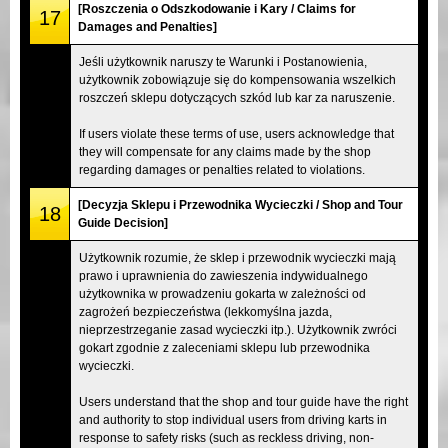
[Roszczenia o Odszkodowanie i Kary / Claims for
17
Damages and Penalties]
Jeśli użytkownik naruszy te Warunki i Postanowienia,
użytkownik zobowiązuje się do kompensowania wszelkich
roszczeń sklepu dotyczących szkód lub kar za naruszenie.
If users violate these terms of use, users acknowledge that
they will compensate for any claims made by the shop
regarding damages or penalties related to violations.
[Decyzja Sklepu i Przewodnika Wycieczki / Shop and Tour
18
Guide Decision]
Użytkownik rozumie, że sklep i przewodnik wycieczki mają
prawo i uprawnienia do zawieszenia indywidualnego
użytkownika w prowadzeniu gokarta w zależności od
zagrożeń bezpieczeństwa (lekkomyślna jazda,
nieprzestrzeganie zasad wycieczki itp.). Użytkownik zwróci
gokart zgodnie z zaleceniami sklepu lub przewodnika
wycieczki.
Users understand that the shop and tour guide have the right
and authority to stop individual users from driving karts in
response to safety risks (such as reckless driving, non-