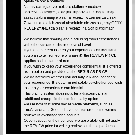
opłata za opcję poufności.
Należy pamiętać, że niektóre platformy mediów
społecznościowych, takie jak TripAdvisor i Google, mają
zasady zabraniające pisania recenzji w zamian za zniżki.
Z szacunku dla ich zasad absolutnie nie zastosujemy CENY
RECENZYJNEJ za pisanie recenzji na tych platformach.
We believe that sharing and discussing travel experiences
with others is one of the true joys of travel.
If you do not need to keep your experience confidential (if
you plan to tell someone or share it), the REVIEW PRICE
applies as the standard rate.
If you wish to keep your experience confidential, it is offered
as an option and provided at the REGULAR PRICE.
We do not verify whether you actually talk about or share
your experience. It is determined solely by whether you wish
to keep your experience confidential.
This pricing system does not offer a discount; it is an
additional charge for the confidentiality option.
Please note that some social media platforms, such as
TripAdvisor and Google, have policies prohibiting writing
reviews in exchange for discounts.
Out of respect for their policies, we absolutely will not apply
the REVIEW price for writing reviews on these platforms.