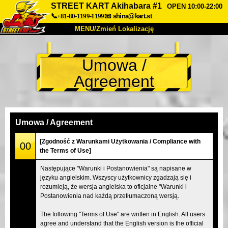
STREET KART Akihabara #1
OPEN 10:00-22:00
📞+81-80-1199-1199
📧
shina@kart.st
MENU/Zmień Lokalizację
TOP
Umowa /
O nas
Specyfikacja
Cena
Agreement
Dojazd
Opinie
FAQ
Firma
Rezerwacja
Zmień Lokalizację
Umowa / Agreement
Tokyo Shinagawa
Tokyo Akihabara#1
[Zgodność z Warunkami Użytkowania / Compliance with
00
the Terms of Use]
Tokyo Akihabara#2
Tokyo Shibuya
Następujące "Warunki i Postanowienia" są napisane w
Tokyo Shibuya Annex
Tokyo Bay
języku angielskim. Wszyscy użytkownicy zgadzają się i
rozumieją, że wersja angielska to oficjalne "Warunki i
Tokyo Asakusa
Osaka
Postanowienia nad każdą przetłumaczoną wersją.
Okinawa
The following "Terms of Use" are written in English. All users
agree and understand that the English version is the official