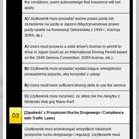
the conditions, users acknowledge that insurance will not
apply.
A)
Użytkownik musi posiadać ważne prawo jazdy lub
zezwolenie na jazdę w Japonii (Międzynarodowe prawo
jazdy oparte na Konwencji Genewskiej z 1949 r., licencja
SOFA, itp.).
A)
Users must possess a valid driver's license or permit to
drive in Japan (such as an International Driving Permit based
on the 1949 Geneva Convention, SOFA license, etc.).
B)
Użytkownik musi posiadać wystarczające umiejętności
prowadzenia pojazdu, aby korzystać z usługi.
B)
Users must have sufficient driving skills to use the service.
C)
Użytkownik musi rozumieć, że sklep nie ma związku z
Nintendo i/lub grą 'Mario Kart'.
[Zgodność z Przepisami Ruchu Drogowego / Compliance
03
with Traffic Laws]
Użytkownik musi przestrzegać wszystkich lokalnych
przepisów ruchu drogowego i regulacji. Użytkownik musi